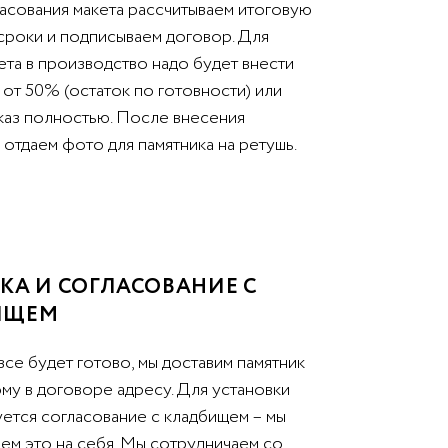
асования макета рассчитываем итоговую
 сроки и подписываем договор. Для
ета в производство надо будет внести
от 50% (остаток по готовности) или
аказ полностью. После внесения
отдаем фото для памятника на ретушь.
КА И СОГЛАСОВАНИЕ С
ИЩЕМ
все будет готово, мы доставим памятник
му в договоре адресу. Для установки
уется согласование с кладбищем – мы
ем это на себя. Мы сотрудничаем со