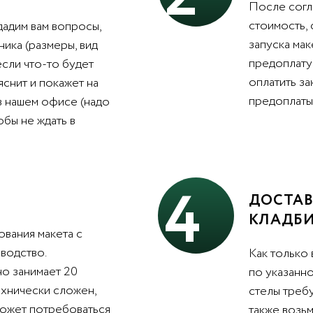
После согл
стоимость,
дадим вам вопросы,
запуска мак
ника (размеры, вид
предоплату 
 если что-то будет
оплатить з
яснит и покажет на
предоплаты 
в нашем офисе (надо
обы не ждать в
4
ДОСТАВ
КЛАДБ
вания макета с
водство.
Как только 
о занимает 20
по указанно
ехнически сложен,
стелы треб
может потребоваться
также возьм