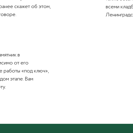
ранее скажет об этом,
всеми клад
говоре.
Ленинградс
амятник в
исимо от его
е работы «под ключ»,
дом этапе. Вам
ту.