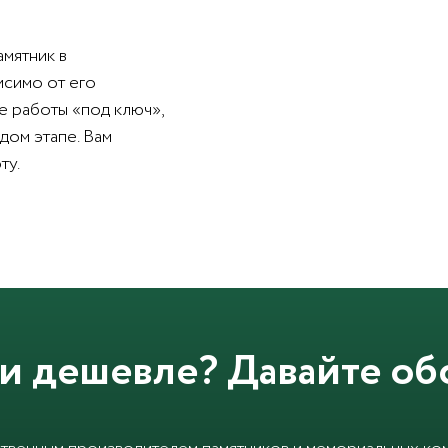
амятник в
исимо от его
е работы «под ключ»,
дом этапе. Вам
ту.
и дешевле? Давайте об