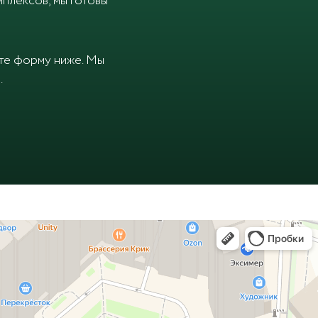
плексов, мы готовы
ите форму ниже. Мы
.