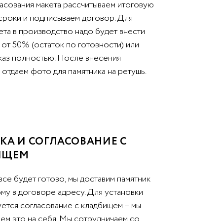
асования макета рассчитываем итоговую
 сроки и подписываем договор. Для
ета в производство надо будет внести
от 50% (остаток по готовности) или
аказ полностью. После внесения
отдаем фото для памятника на ретушь.
КА И СОГЛАСОВАНИЕ С
ИЩЕМ
все будет готово, мы доставим памятник
му в договоре адресу. Для установки
уется согласование с кладбищем – мы
ем это на себя. Мы сотрудничаем со