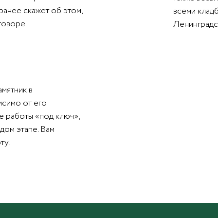
ранее скажет об этом,
всеми клад
говоре.
Ленинградс
амятник в
исимо от его
е работы «под ключ»,
дом этапе. Вам
ту.