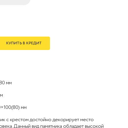
КУПИТЬ В КРЕДИТ
80 мм
мм
×100(80) мм
ник с крестом достойно декорирует место
века. Данный вид памятника обладает высокой