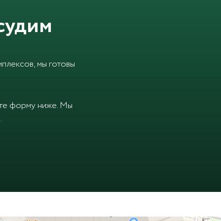
судим
плексов, мы готовы
ите форму ниже. Мы
.