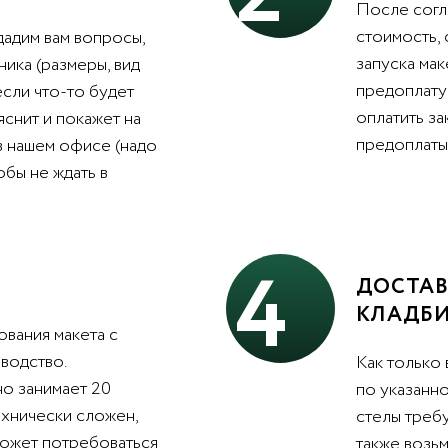
После согл
стоимость,
дадим вам вопросы,
запуска мак
ника (размеры, вид
предоплату 
 если что-то будет
оплатить з
яснит и покажет на
предоплаты 
в нашем офисе (надо
обы не ждать в
4
ДОСТАВ
КЛАДБ
вания макета с
водство.
Как только 
о занимает 20
по указанно
ехнически сложен,
стелы треб
может потребоваться
также возьм