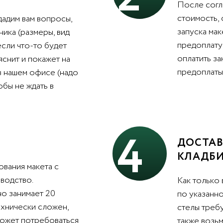
После согл
стоимость,
дадим вам вопросы,
запуска мак
ника (размеры, вид
предоплату 
 если что-то будет
оплатить з
яснит и покажет на
предоплаты 
в нашем офисе (надо
обы не ждать в
4
ДОСТАВ
КЛАДБ
вания макета с
водство.
Как только 
о занимает 20
по указанно
ехнически сложен,
стелы треб
может потребоваться
также возьм