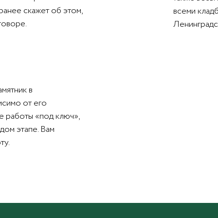
ранее скажет об этом,
всеми клад
говоре.
Ленинградс
амятник в
исимо от его
е работы «под ключ»,
дом этапе. Вам
ту.