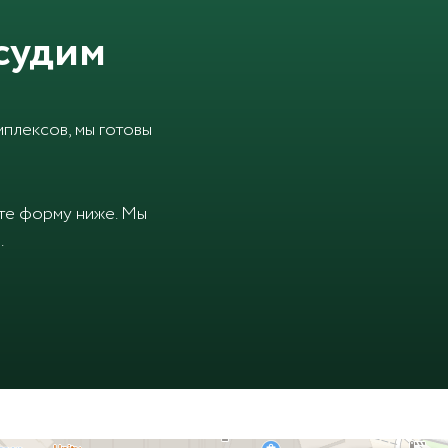
судим
плексов, мы готовы
ите форму ниже. Мы
.