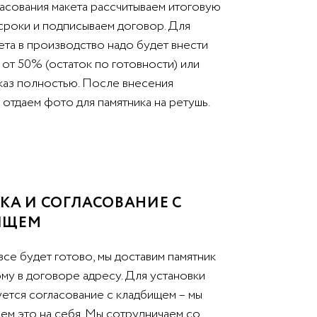
асования макета рассчитываем итоговую
 сроки и подписываем договор. Для
ета в производство надо будет внести
от 50% (остаток по готовности) или
аказ полностью. После внесения
отдаем фото для памятника на ретушь.
КА И СОГЛАСОВАНИЕ С
ИЩЕМ
все будет готово, мы доставим памятник
му в договоре адресу. Для установки
уется согласование с кладбищем – мы
ем это на себя. Мы сотрудничаем со