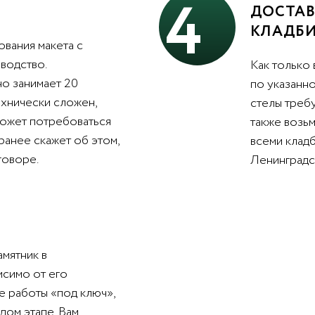
4
ДОСТАВ
КЛАДБ
вания макета с
водство.
Как только 
о занимает 20
по указанно
ехнически сложен,
стелы треб
может потребоваться
также возьм
ранее скажет об этом,
всеми клад
говоре.
Ленинградс
амятник в
исимо от его
е работы «под ключ»,
дом этапе. Вам