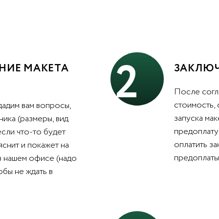
2
НИЕ МАКЕТА
ЗАКЛЮЧ
После согл
стоимость,
дадим вам вопросы,
запуска мак
ника (размеры, вид
предоплату 
 если что-то будет
оплатить з
яснит и покажет на
предоплаты 
в нашем офисе (надо
обы не ждать в