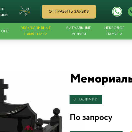
ты
ОТПРАВИТЬ ЗАЯВКУ
писи
ЭКСКЛЮЗИВНЫЕ
РИТУАЛЬНЫЕ
НЕКРОЛОГ
ОПТ
ПАМЯТНИКИ
УСЛУГИ
ПАМЯТИ
Мемориаль
В НАЛИЧИИ
По запросу