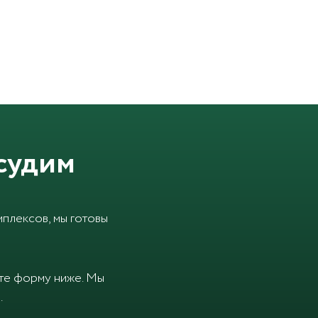
судим
плексов, мы готовы
ите форму ниже. Мы
.