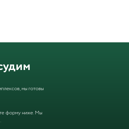
судим
плексов, мы готовы
ите форму ниже. Мы
.