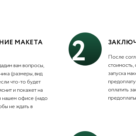
2
НИЕ МАКЕТА
ЗАКЛЮЧ
После согл
стоимость,
дадим вам вопросы,
запуска мак
ника (размеры, вид
предоплату 
 если что-то будет
оплатить з
яснит и покажет на
предоплаты 
в нашем офисе (надо
обы не ждать в