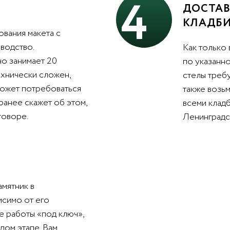
4
ДОСТАВ
КЛАДБ
вания макета с
водство.
Как только 
о занимает 20
по указанно
ехнически сложен,
стелы треб
может потребоваться
также возьм
ранее скажет об этом,
всеми клад
говоре.
Ленинградс
амятник в
исимо от его
е работы «под ключ»,
дом этапе. Вам