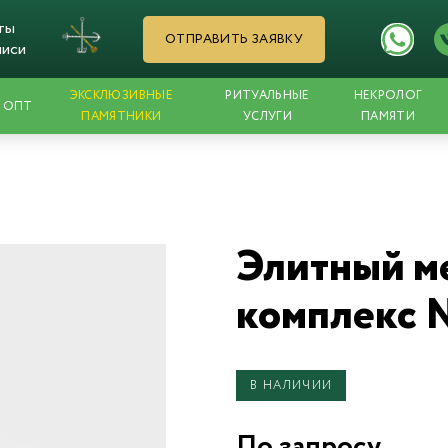
ты
ОТПРАВИТЬ ЗАЯВКУ
писи
ЭКСКЛЮЗИВНЫЕ
РИТУАЛЬНЫЕ
НЕКРОЛОГ
ОПТ
ПАМЯТНИКИ
УСЛУГИ
ПАМЯТИ
Элитный м
комплекс
В НАЛИЧИИ
По запросу