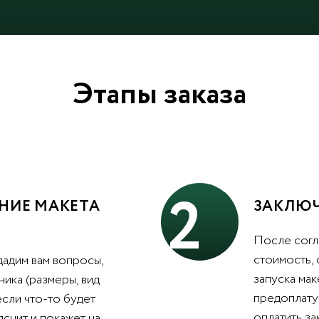
Этапы заказа
2
НИЕ МАКЕТА
ЗАКЛЮЧ
После согл
стоимость,
дадим вам вопросы,
запуска мак
ника (размеры, вид
предоплату 
 если что-то будет
оплатить з
яснит и покажет на