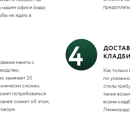
предоплаты 
в нашем офисе (надо
обы не ждать в
4
ДОСТАВ
КЛАДБ
вания макета с
водство.
Как только 
о занимает 20
по указанно
ехнически сложен,
стелы треб
может потребоваться
также возьм
ранее скажет об этом,
всеми клад
говоре.
Ленинградс