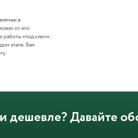
амятник в
исимо от его
е работы «под ключ»,
дом этапе. Вам
ту.
и дешевле? Давайте об