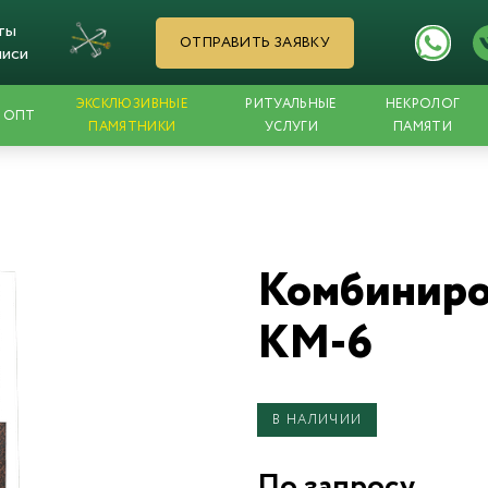
ты
ОТПРАВИТЬ ЗАЯВКУ
писи
ЭКСКЛЮЗИВНЫЕ
РИТУАЛЬНЫЕ
НЕКРОЛОГ
ОПТ
ПАМЯТНИКИ
УСЛУГИ
ПАМЯТИ
Комбиниро
KM-6
В НАЛИЧИИ
По запросу