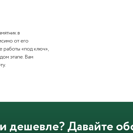
амятник в
исимо от его
е работы «под ключ»,
дом этапе. Вам
ту.
и дешевле? Давайте об