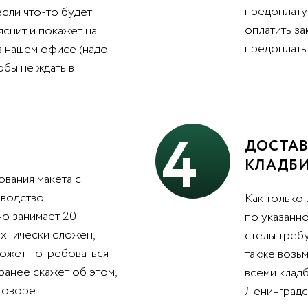
предоплату 
 если что-то будет
оплатить з
яснит и покажет на
предоплаты 
в нашем офисе (надо
обы не ждать в
4
ДОСТАВ
КЛАДБ
вания макета с
водство.
Как только 
о занимает 20
по указанно
ехнически сложен,
стелы треб
может потребоваться
также возьм
ранее скажет об этом,
всеми клад
говоре.
Ленинградс